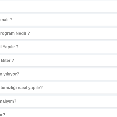
malı ?
Program Nedir ?
l Yapılır ?
Biter ?
n yıkıyor?
emizliği nasıl yapılır?
malıyım?
or?