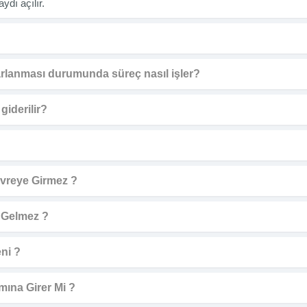
ydı açılır.
rarlanması durumunda süreç nasıl işler?
iderilir?
vreye Girmez ?
 Gelmez ?
ni ?
ına Girer Mi ?