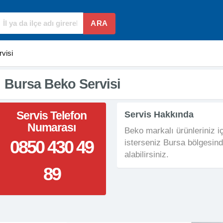
ARA
visi
Bursa Beko Servisi
Servis Telefon
Servis Hakkında
Numarası
Beko markalı ürünleriniz i
0850 430 49
isterseniz Bursa bölgesind
alabilirsiniz.
89