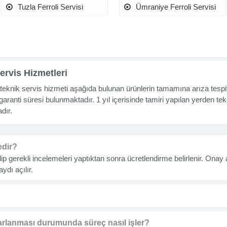
Tuzla Ferroli Servisi
Ümraniye Ferroli Servisi
ervis Hizmetleri
i teknik servis hizmeti aşağıda bulunan ürünlerin tamamına arıza tesp
garanti süresi bulunmaktadır. 1 yıl içerisinde tamiri yapılan yerden 
dır.
edir?
 gerekli incelemeleri yaptıktan sonra ücretlendirme belirlenir. Ona
ydı açılır.
rarlanması durumunda süreç nasıl işler?