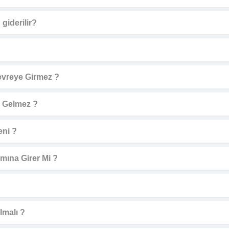
giderilir?
vreye Girmez ?
k Gelmez ?
eni ?
mına Girer Mi ?
lmalı ?