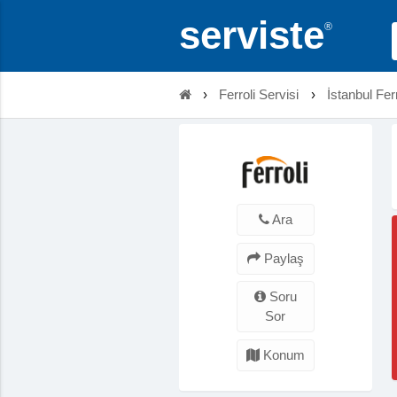
serviste
®
›
Ferroli Servisi
›
İstanbul Ferr
Ara
Paylaş
Soru
Sor
Konum