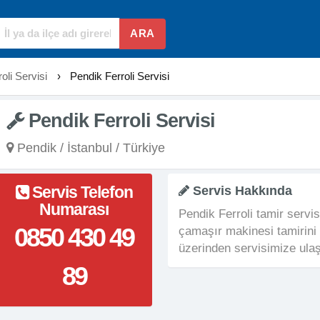
ARA
oli Servisi
›
Pendik Ferroli Servisi
Pendik Ferroli Servisi
Pendik / İstanbul / Türkiye
Servis Telefon
Servis Hakkında
Numarası
Pendik Ferroli tamir servi
0850 430 49
çamaşır makinesi tamirini
üzerinden servisimize ulaş
89