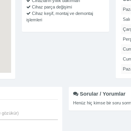
Cihazların yıllık bakımları
Cihaz parça değişimi
Paza
Cihaz keşif, montaj ve demontaj
Salı
işlemleri
Çar
Per
Cu
Cum
Paz
Sorular / Yorumlar
Henüz hiç kimse bir soru so
de gözükür)