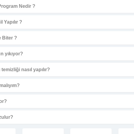
Program Nedir ?
l Yapılır ?
 Biter ?
n yıkıyor?
emizliği nasıl yapılır?
pmalıyım?
or?
zulur?