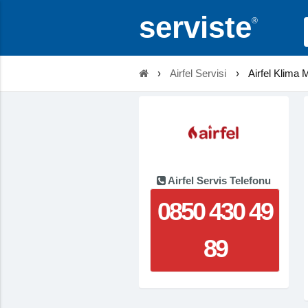
serviste
®
›
Airfel Servisi
›
Airfel Klima 
Airfel Servis Telefonu
0850 430 49
89