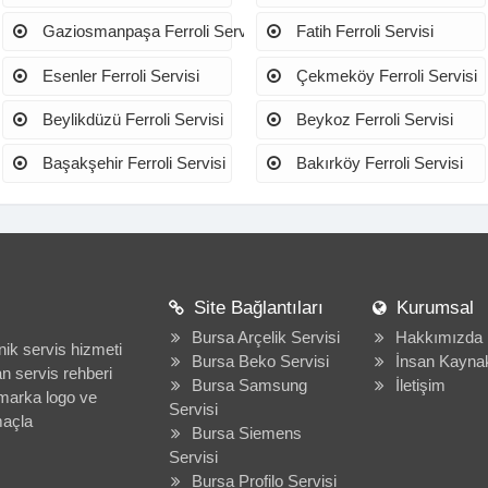
Gaziosmanpaşa Ferroli Servisi
Fatih Ferroli Servisi
Esenler Ferroli Servisi
Çekmeköy Ferroli Servisi
Beylikdüzü Ferroli Servisi
Beykoz Ferroli Servisi
Başakşehir Ferroli Servisi
Bakırköy Ferroli Servisi
Site Bağlantıları
Kurumsal
Bursa Arçelik Servisi
Hakkımızda
nik servis hizmeti
Bursa Beko Servisi
İnsan Kaynak
an servis rehberi
Bursa Samsung
İletişim
n marka logo ve
Servisi
amaçla
Bursa Siemens
Servisi
Bursa Profilo Servisi